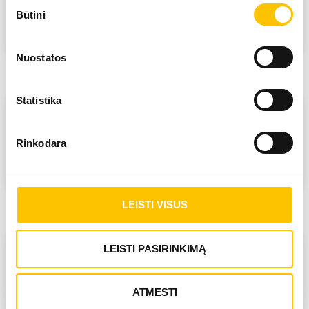
Sutikimo
Būtini
pasirinkimas
SUŽINOTI DAUGIAU
Nuostatos
Statistika
DERMATOVENEROLOGIJA
Rinkodara
SUŽINOTI DAUGIAU
LEISTI VISUS
LEISTI PASIRINKIMĄ
KRAUJAGYSLIŲ CHIRURGIJA
(ANGIOCHIRURGIJA)
ATMESTI