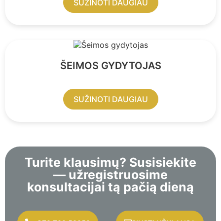
SUŽINOTI DAUGIAU
ŠEIMOS GYDYTOJAS
SUŽINOTI DAUGIAU
Turite klausimų? Susisiekite
— užregistruosime
konsultacijai tą pačią dieną