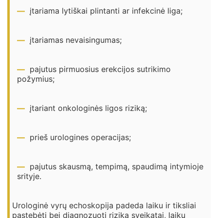
įtariama lytiškai plintanti ar infekcinė liga;
įtariamas nevaisingumas;
pajutus pirmuosius erekcijos sutrikimo
požymius;
įtariant onkologinės ligos riziką;
prieš urologines operacijas;
pajutus skausmą, tempimą, spaudimą intymioje
srityje.
Urologinė vyrų echoskopija padeda laiku ir tiksliai
pastebėti bei diagnozuoti riziką sveikatai, laiku