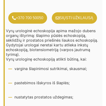
+370 700 50050
SIŲSTI UŽKLAUSĄ
Vyrų urologinė echoskopija apima mažojo dubens
organų ištyrimą: šlapimo pūslės echoskopiją,
sėklidžių ir prostatos priešinės liaukos echoskopiją.
Gydytojai urologai neretai kartu atlieka inkstų
echoskopiją, biotensiometriją (varpos jautrumą
tyrimą).
Vyrų urologinę echoskopiją atlikti būtiną, kai:
vargina šlapinimosi sutrikimai, skausmai;
pastebimos išskyros iš šlaplės;
nustatytas prostatos uždegimas;