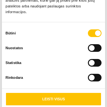
analizės partneriais, kurie gali ją pridėti prie kitos jūsų
pateiktos arba naudojant paslaugas surinktos
informacijos.
SUŽINOTI DAUGIAU
Sutikimo
Būtini
pasirinkimas
Nuostatos
Kitos echoskopijos paslaugos
Statistika
Rinkodara
LEISTI VISUS