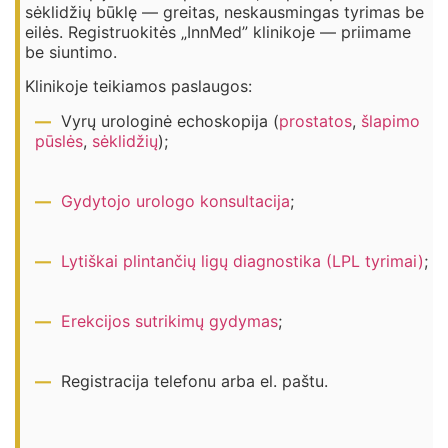
sėklidžių būklę — greitas, neskausmingas tyrimas be
eilės. Registruokitės „InnMed” klinikoje — priimame
be siuntimo.
Klinikoje teikiamos paslaugos:
Vyrų urologinė echoskopija (
prostatos
,
šlapimo
pūslės
,
sėklidžių
);
Gydytojo urologo konsultacija
;
Lytiškai plintančių ligų diagnostika (LPL tyrimai)
;
Erekcijos sutrikimų gydymas
;
Registracija telefonu arba el. paštu.