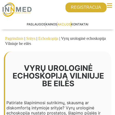
REGISTRACIJA
PASLAUGOS
KAINOS
AKCIJOS
KONTAKTAI
Pagrindinis
|
Sritys
|
Echoskopija
| Vyrų urologinė echoskopija
Vilniuje be eilės
VYRŲ UROLOGINĖ
ECHOSKOPIJA VILNIUJE
BE EILĖS
Patiriate šlapinimosi sutrikimų, skausmą ar
diskomfortą intymioje srityje? Vyrų urologinė
echoskopija nustato prostatos, šlapimo pūslės ir