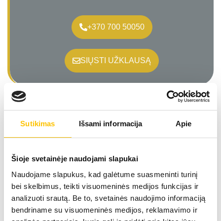
+370 700 50050
SIŲSTI UŽKLAUSĄ
Sutikimas
Išsami informacija
Apie
Specialistai
Šioje svetainėje naudojami slapukai
Naudojame slapukus, kad galėtume suasmeninti turinį
JONAS PURVANECKAS
bei skelbimus, teikti visuomeninės medijos funkcijas ir
analizuoti srautą. Be to, svetainės naudojimo informaciją
Gydytojas urologas
bendriname su visuomeninės medijos, reklamavimo ir