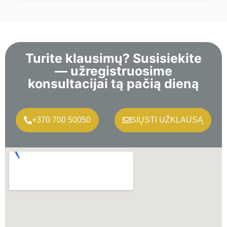
Turite klausimų? Susisiekite
— užregistruosime
konsultacijai tą pačią dieną
+370 700 50050
SIŲSTI UŽKLAUSĄ