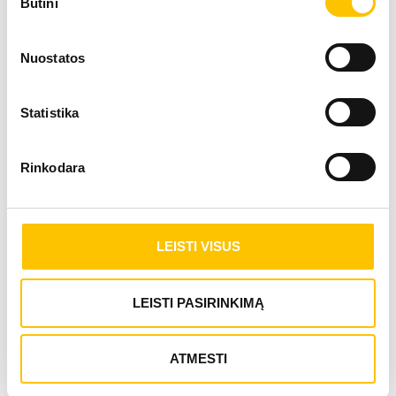
SUŽINOTI DAUGIAU
Būtini
pasirinkimas
Nuostatos
Statistika
Kitos angiochirurgijos paslaugos
Rinkodara
KAKLO KRAUJAGYSLIŲ ECHOSKOPIJA
LEISTI VISUS
LEISTI PASIRINKIMĄ
SUŽINOTI DAUGIAU
ATMESTI