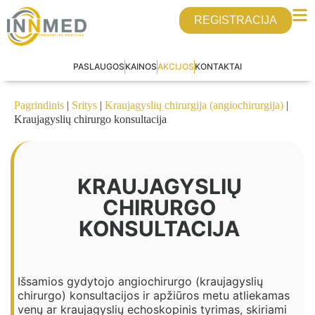
REGISTRACIJA
PASLAUGOS
KAINOS
AKCIJOS
KONTAKTAI
Pagrindinis
|
Sritys
|
Kraujagyslių chirurgija (angiochirurgija)
|
Kraujagyslių chirurgo konsultacija
KRAUJAGYSLIŲ
CHIRURGO
KONSULTACIJA
Išsamios gydytojo angiochirurgo (kraujagyslių
chirurgo) konsultacijos ir apžiūros metu atliekamas
venų ar kraujagyslių echoskopinis tyrimas, skiriami