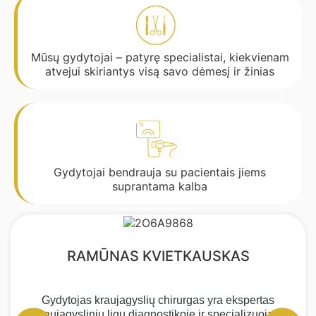
Mūsų gydytojai – patyrę specialistai, kiekvienam
atvejui skiriantys visą savo dėmesį ir žinias
Gydytojai bendrauja su pacientais jiems
suprantama kalba
RAMŪNAS KVIETKAUSKAS
Gydytojas kraujagyslių chirurgas yra ekspertas
kraujagyslinių ligų diagnostikoje ir specializuojasi