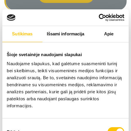
Sutikimas
Išsami informacija
Apie
Specialistai
Šioje svetainėje naudojami slapukai
Naudojame slapukus, kad galėtume suasmeninti turinį
RAMŪNAS KVIETKAUSKAS
bei skelbimus, teikti visuomeninės medijos funkcijas ir
analizuoti srautą. Be to, svetainės naudojimo informaciją
Gydytojas kraujagyslių chirurgas yra ekspertas
bendriname su visuomeninės medijos, reklamavimo ir
kraujagyslinių ligų diagnostikoje ir specializuojasi
analizės partneriais, kurie gali ją pridėti prie kitos jūsų
atliekant efektyvias lazerines venų operacijas. Jo
pateiktos arba naudojant paslaugas surinktos
aukštas profesionalumas garantuoja kokybišką
informacijos.
paslaugą ir rūpestingą pacientų priežiūrą.
Sutikimo