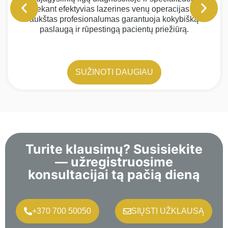
atliekant efektyvias lazerines venų operacijas. Jo
aukštas profesionalumas garantuoja kokybišką
paslaugą ir rūpestingą pacientų priežiūrą.
SUŽINOTI DAUGIAU
Turite klausimų? Susisiekite
— užregistruosime
konsultacijai tą pačią dieną
+370 700 50050
SIŲSTI UŽKLAUSĄ