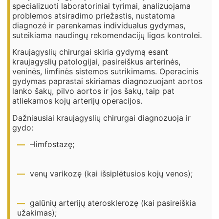
specializuoti laboratoriniai tyrimai, analizuojama
problemos atsiradimo priežastis, nustatoma
diagnozė ir parenkamas individualus gydymas,
suteikiama naudingų rekomendacijų ligos kontrolei.
Kraujagyslių chirurgai skiria gydymą esant
kraujagyslių patologijai, pasireiškus arterinės,
veninės, limfinės sistemos sutrikimams. Operacinis
gydymas paprastai skiriamas diagnozuojant aortos
lanko šakų, pilvo aortos ir jos šakų, taip pat
atliekamos kojų arterijų operacijos.
Dažniausiai kraujagyslių chirurgai diagnozuoja ir
gydo:
–limfostazę;
venų varikozę (kai išsiplėtusios kojų venos);
galūnių arterijų aterosklerozę (kai pasireiškia
užakimas);