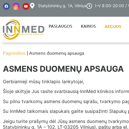
Statybininkų g. 1A, Vilnius
I–V 8:00–20:00 /
PASLAUGOS
KAINOS
AKCIJOS
Pagrindinis
| Asmens duomenų apsauga
ASMENS DUOMENŲ APSAUGA
Gerbiamieji mūsų tinklapio lankytojai,
Šioje skiltyje Jus rasite svarbiausią InnMed klinikos inf
Su pilnu tvarkomų asmens duomenų sąrašu, tvarkymo pagri
Su InnMed taikomais slapukais galite susipažinti Slapukų p
Jeigu turite prašymų dėl Jūsų asmens duomenų tvarkymo
Statybininkų g. 1A – 102, LT-03205 Vilnius), paštu arba 