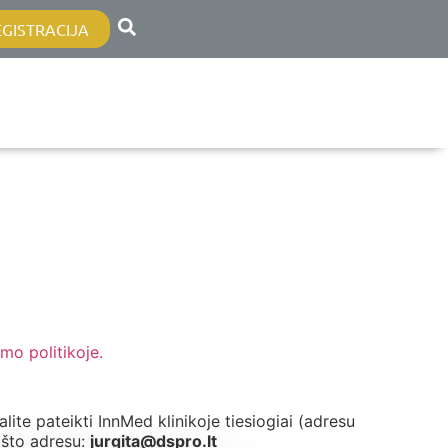
EGISTRACIJA
mo politikoje.
lite pateikti InnMed klinikoje tiesiogiai (adresu
ašto adresu:
jurgita@dspro.lt