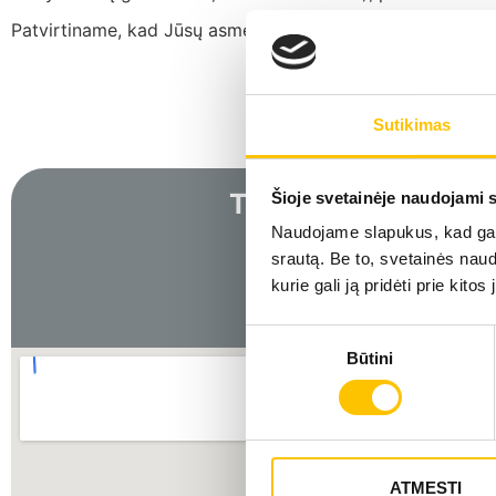
Patvirtiname, kad Jūsų asmens duomenys saugiai ir atsak
Sutikimas
Turite klausimų? Su
Šioje svetainėje naudojami 
Naudojame slapukus, kad galė
srautą. Be to, svetainės nau
+370 700 500
kurie gali ją pridėti prie kit
Sutikimo
Būtini
pasirinkimas
ATMESTI