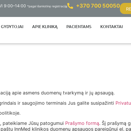
+370 700 50050
 VI 9:00–14:00
*pagal išankstinę registraciją
R
GYDYTOJAI
APIE KLINIKĄ
PACIENTAMS
KONTAKTAI
ormaciją apie asmens duomenų tvarkymą ir jų apsaugą.
ndais ir saugojimo terminais Jus galite susipažinti
Privatu
olitikoje.
, pateikiame Jūsų patogumui
Prašymo formą
. Šį prašymą ga
el. paštu InnMed klinikos duomenų apsaugos pareigūnui el. p