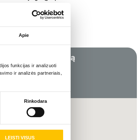
Apie
cijai tą pačią dieną
os funkcijas ir analizuoti
imo ir analizės partneriais,
SIŲSTI UŽKLAUSĄ
Rinkodara
LEISTI VISUS