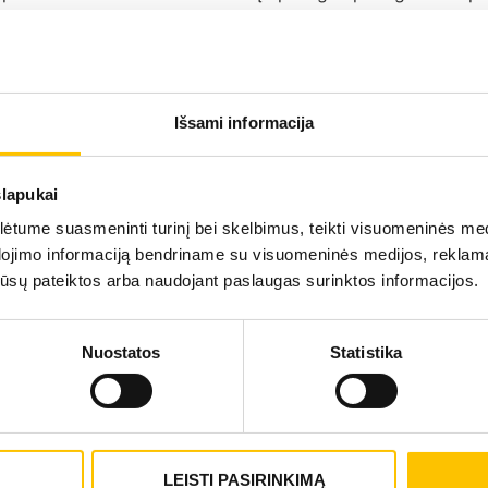
ingai tvarkomi.
Išsami informacija
sisiekite — užregistruosime konsulta
slapukai
tume suasmeninti turinį bei skelbimus, teikti visuomeninės medij
dojimo informaciją bendriname su visuomeninės medijos, reklamav
50
os jūsų pateiktos arba naudojant paslaugas surinktos informacijos.
Nuostatos
Statistika
LEISTI PASIRINKIMĄ