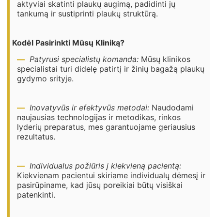
aktyviai skatinti plaukų augimą, padidinti jų
tankumą ir sustiprinti plaukų struktūrą.
Kodėl Pasirinkti Mūsų Kliniką?
Patyrusi specialistų komanda:
Mūsų klinikos
specialistai turi didelę patirtį ir žinių bagažą plaukų
gydymo srityje.
Inovatyvūs ir efektyvūs metodai:
Naudodami
naujausias technologijas ir metodikas, rinkos
lyderių preparatus, mes garantuojame geriausius
rezultatus.
Individualus požiūris į kiekvieną pacientą:
Kiekvienam pacientui skiriame individualų dėmesį ir
pasirūpiname, kad jūsų poreikiai būtų visiškai
patenkinti.