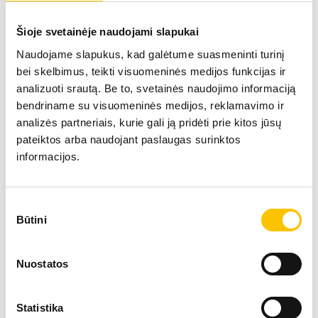
+370 700 50050
SIŲSTI UŽKLAUSĄ
Šioje svetainėje naudojami slapukai
Naudojame slapukus, kad galėtume suasmeninti turinį
bei skelbimus, teikti visuomeninės medijos funkcijas ir
analizuoti srautą. Be to, svetainės naudojimo informaciją
bendriname su visuomeninės medijos, reklamavimo ir
analizės partneriais, kurie gali ją pridėti prie kitos jūsų
Specialistai
pateiktos arba naudojant paslaugas surinktos
informacijos.
Sutikimo
Būtini
pasirinkimas
Kitos plastinės chirurgijos paslaugos
Nuostatos
Statistika