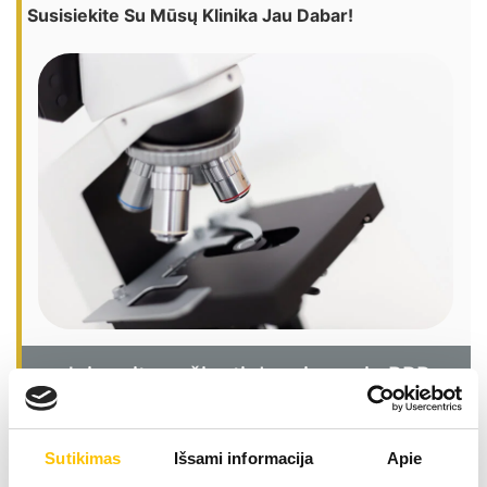
Susisiekite Su Mūsų Klinika Jau Dabar!
Jei norite sužinoti daugiau apie PRP
terapijos galimybes arba užsirašyti į
konsultaciją, susisiekite su mūsų klinika
jau dabar!
Sutikimas
Išsami informacija
Apie