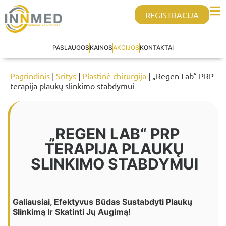
REGISTRACIJA
PASLAUGOS
KAINOS
AKCIJOS
KONTAKTAI
Pagrindinis
|
Sritys
|
Plastinė chirurgija
| „Regen Lab“ PRP
terapija plaukų slinkimo stabdymui
„REGEN LAB“ PRP
TERAPIJA PLAUKŲ
SLINKIMO STABDYMUI
Galiausiai, Efektyvus Būdas Sustabdyti Plaukų
Slinkimą Ir Skatinti Jų Augimą!