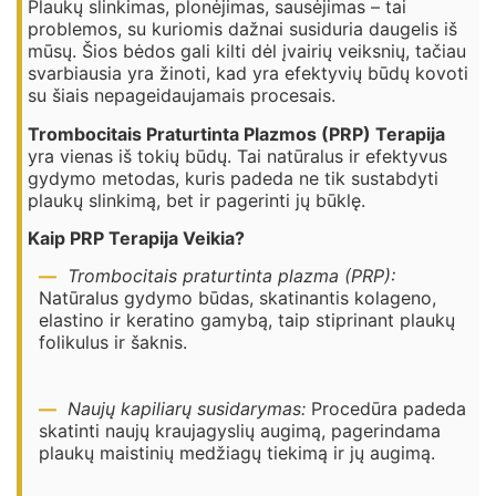
Plaukų slinkimas, plonėjimas, sausėjimas – tai
problemos, su kuriomis dažnai susiduria daugelis iš
mūsų. Šios bėdos gali kilti dėl įvairių veiksnių, tačiau
svarbiausia yra žinoti, kad yra efektyvių būdų kovoti
su šiais nepageidaujamais procesais.
Trombocitais Praturtinta Plazmos (PRP) Terapija
yra vienas iš tokių būdų. Tai natūralus ir efektyvus
gydymo metodas, kuris padeda ne tik sustabdyti
plaukų slinkimą, bet ir pagerinti jų būklę.
Kaip PRP Terapija Veikia?
Trombocitais praturtinta plazma (PRP):
Natūralus gydymo būdas, skatinantis kolageno,
elastino ir keratino gamybą, taip stiprinant plaukų
folikulus ir šaknis.
Naujų kapiliarų susidarymas:
Procedūra padeda
skatinti naujų kraujagyslių augimą, pagerindama
plaukų maistinių medžiagų tiekimą ir jų augimą.