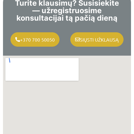
Turite klausimų? Susisiekite
— užregistruosime
konsultacijai tą pačią dieną
+370 700 50050
SIŲSTI UŽKLAUSĄ