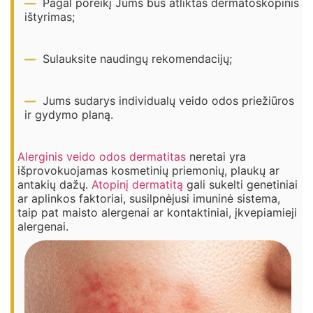
Pagal poreikį Jums bus atliktas dermatoskopinis
ištyrimas;
Sulauksite naudingų rekomendacijų;
Jums sudarys individualų veido odos priežiūros
ir gydymo planą.
Alerginis veido odos dermatitas
neretai yra
išprovokuojamas kosmetinių priemonių, plaukų ar
antakių dažų.
Atopinį dermatitą
gali sukelti genetiniai
ar aplinkos faktoriai, susilpnėjusi imuninė sistema,
taip pat maisto alergenai ar kontaktiniai, įkvepiamieji
alergenai.