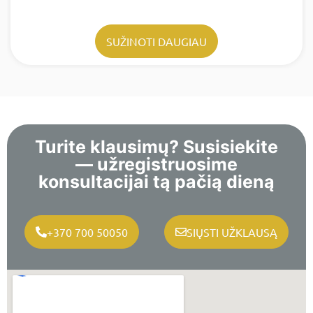
SUŽINOTI DAUGIAU
Turite klausimų? Susisiekite
— užregistruosime
konsultacijai tą pačią dieną
+370 700 50050
SIŲSTI UŽKLAUSĄ