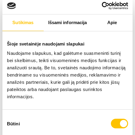
pagalbą esant nagų grybeliui, odos infekcijoms bei
kitoms dermatologinėms problemoms. Priima
pacientus nuo 12 metų.
Sutikimas
Išsami informacija
Apie
SUŽINOTI DAUGIAU
Šioje svetainėje naudojami slapukai
Naudojame slapukus, kad galėtume suasmeninti turinį
bei skelbimus, teikti visuomeninės medijos funkcijas ir
analizuoti srautą. Be to, svetainės naudojimo informaciją
bendriname su visuomeninės medijos, reklamavimo ir
analizės partneriais, kurie gali ją pridėti prie kitos jūsų
pateiktos arba naudojant paslaugas surinktos
Kitos dermatovenerologijos paslaugos
informacijos.
Sutikimo
Būtini
pasirinkimas