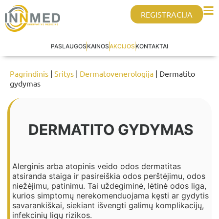
REGISTRACIJA
PASLAUGOS
KAINOS
AKCIJOS
KONTAKTAI
Pagrindinis
|
Sritys
|
Dermatovenerologija
| Dermatito
gydymas
DERMATITO GYDYMAS
Alerginis arba atopinis veido odos dermatitas
atsiranda staiga ir pasireiškia odos perštėjimu, odos
niežėjimu, patinimu. Tai uždegiminė, lėtinė odos liga,
kurios simptomų nerekomenduojama kęsti ar gydytis
savarankiškai, siekiant išvengti galimų komplikacijų,
infekcinių ligų rizikos.