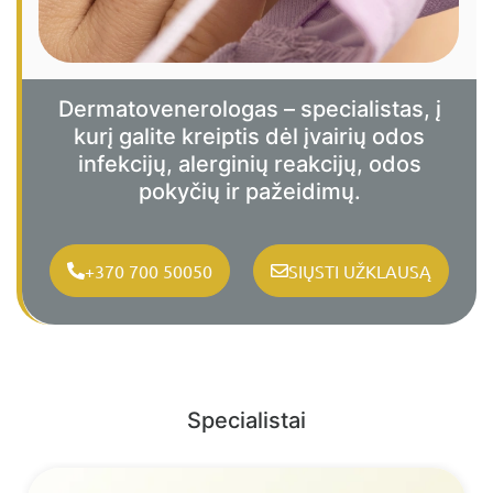
Dermatovenerologas – specialistas, į
kurį galite kreiptis dėl įvairių odos
infekcijų, alerginių reakcijų, odos
pokyčių ir pažeidimų.
+370 700 50050
SIŲSTI UŽKLAUSĄ
Specialistai