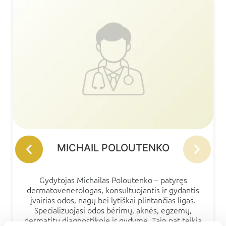
MICHAIL POLOUTENKO
Gydytojas Michailas Poloutenko – patyręs
dermatovenerologas, konsultuojantis ir gydantis
įvairias odos, nagų bei lytiškai plintančias ligas.
Specializuojasi odos bėrimų, aknės, egzemų,
dermatitų diagnostikoje ir gydyme. Taip pat teikia