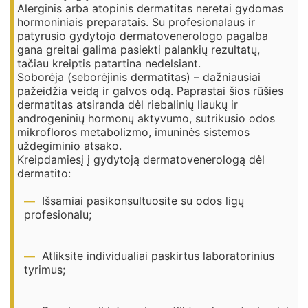
Alerginis arba atopinis dermatitas neretai gydomas
hormoniniais preparatais. Su profesionalaus ir
patyrusio gydytojo dermatovenerologo pagalba
gana greitai galima pasiekti palankių rezultatų,
tačiau kreiptis patartina nedelsiant.
Soborėja (seborėjinis dermatitas) – dažniausiai
pažeidžia veidą ir galvos odą. Paprastai šios rūšies
dermatitas atsiranda dėl riebalinių liaukų ir
androgeninių hormonų aktyvumo, sutrikusio odos
mikrofloros metabolizmo, imuninės sistemos
uždegiminio atsako.
Kreipdamiesį į gydytoją dermatovenerologą dėl
dermatito:
Išsamiai pasikonsultuosite su odos ligų
profesionalu;
Atliksite individualiai paskirtus laboratorinius
tyrimus;