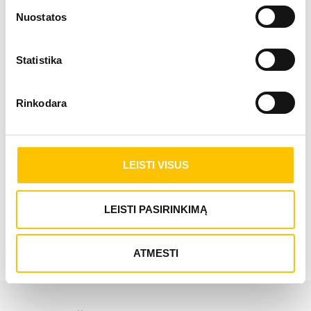
Nuostatos
Statistika
Rinkodara
APGAMŲ TYRIMAS IR ŠALINIMAS
LEISTI VISUS
SUŽINOTI DAUGIAU
LEISTI PASIRINKIMĄ
ATMESTI