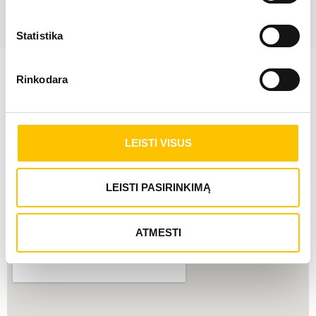
Statistika
Rinkodara
Turite klausimų? Susisiekite
— užregistruosime
konsultacijai tą pačią dieną
LEISTI VISUS
+370 700 50050
SIŲSTI UŽKLAUSĄ
LEISTI PASIRINKIMĄ
ATMESTI