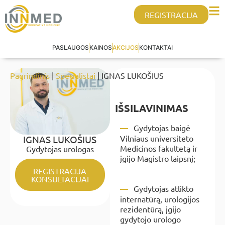
REGISTRACIJA
PASLAUGOS
KAINOS
AKCIJOS
KONTAKTAI
Pagrindinis
|
Specialistai
| IGNAS LUKOŠIUS
IŠSILAVINIMAS
Gydytojas baigė
IGNAS LUKOŠIUS
Vilniaus universiteto
Medicinos fakultetą ir
Gydytojas urologas
įgijo Magistro laipsnį;
REGISTRACIJA
KONSULTACIJAI
Gydytojas atlikto
internatūrą, urologijos
rezidentūrą, įgijo
gydytojo urologo