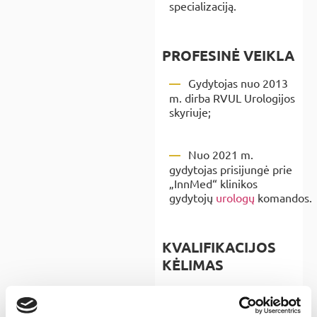
specializaciją.
PROFESINĖ VEIKLA
Gydytojas nuo 2013
m. dirba RVUL Urologijos
skyriuje;
Nuo 2021 m.
gydytojas prisijungė prie
„InnMed“ klinikos
gydytojų
urologų
komandos.
KVALIFIKACIJOS
KĖLIMAS
Kvalifikaciją tobulino
kursuose „Viršutinių