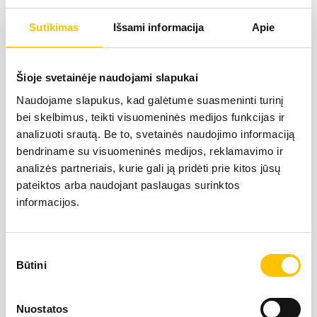
šlapimo takų navikų
gydymas retrogradinės
Sutikimas
Išsami informacija
Apie
lanksčios
ureterorenoskopijos
metodu“.
Šioje svetainėje naudojami slapukai
NARYSTĖ
Naudojame slapukus, kad galėtume suasmeninti turinį
Lietuvos urologų
bei skelbimus, teikti visuomeninės medijos funkcijas ir
draugijos narys.
analizuoti srautą. Be to, svetainės naudojimo informaciją
bendriname su visuomeninės medijos, reklamavimo ir
analizės partneriais, kurie gali ją pridėti prie kitos jūsų
Europos urologų
asociacijos narys.
pateiktos arba naudojant paslaugas surinktos
informacijos.
KALBOS
Sutikimo
Su gydytoju galite
Būtini
pasirinkimas
bendrauti lietuvių, rusų,
anglų kalbomis.
Nuostatos