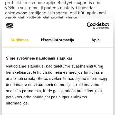
profilaktika – echoskopija efektyvi saugantis nuo
vėžinių susirgimų, ji padeda nustatyti ligas dar
ankstyvose stadijose. Ultragarsu gali būti aptinkami
gerybiniai ir piktybiniai augliai, cistos.
Echoskopija – nekenksminga, neturinti jokio
šalutinio poveikio.
Sutikimas
Išsami informacija
Apie
Greitai atliekama, o rezultatai pateikiami iš
karto.
Šioje svetainėje naudojami slapukai
Naudojame slapukus, kad galėtume suasmeninti turinį
Visiškai neskausminga.
bei skelbimus, teikti visuomeninės medijos funkcijas ir
analizuoti srautą. Be to, svetainės naudojimo informaciją
Tyrimo metu gaunami duomenys ypač tikslūs.
bendriname su visuomeninės medijos, reklamavimo ir
analizės partneriais, kurie gali ją pridėti prie kitos jūsų
pateiktos arba naudojant paslaugas surinktos
Vidaus organų echoskopija: kaip pasiruošti
informacijos.
Priklausomai nuo to, kokiems organams bus