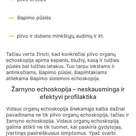
šlapimo pūslės
pilvo ir dubens minkštųjų audinių ir kt.
Tačiau verta žinoti, kad konkrečiai pilvo organų
echoskopija apima kepenis, blužnį, kasą ir tulžies
pūslės bei tulžies latakus. Tuo tarpu inkstams ir
antinksčiams, šlapimo pūslei, šlapimtakiams
atliekama šlapimo sistemos echoskopija.
Žarnyno echoskopija – neskausminga ir
efektyvi profilaktika
Vidaus organų echoskopija šnekamąja kalba dažnai
pavadinama ne tik pilvo organų echoskopija, tačiau ir
žarnyno echoskopija. Vidaus organų echoskopiją
galima atlikti ne tik tuomet, kai paskiria gydytojas,
įvertinęs pasireiškusius simptomus. Ypač svarbi