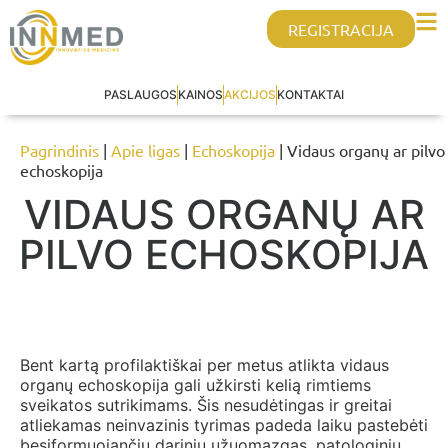
REGISTRACIJA
PASLAUGOS
KAINOS
AKCIJOS
KONTAKTAI
Pagrindinis
|
Apie ligas
|
Echoskopija
| Vidaus organų ar pilvo
echoskopija
VIDAUS ORGANŲ AR
PILVO ECHOSKOPIJA
Bent kartą profilaktiškai per metus atlikta vidaus
organų echoskopija gali užkirsti kelią rimtiems
sveikatos sutrikimams. Šis nesudėtingas ir greitai
atliekamas neinvazinis tyrimas padeda laiku pastebėti
besiformuojančių darinių užuomazgas, patologinių