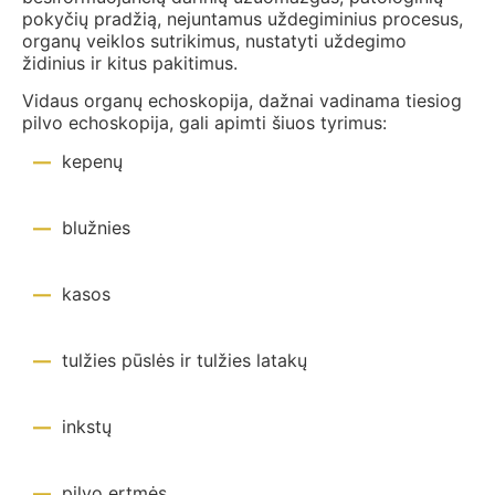
pokyčių pradžią, nejuntamus uždegiminius procesus,
organų veiklos sutrikimus, nustatyti uždegimo
židinius ir kitus pakitimus.
Vidaus organų echoskopija, dažnai vadinama tiesiog
pilvo echoskopija, gali apimti šiuos tyrimus:
kepenų
blužnies
kasos
tulžies pūslės ir tulžies latakų
inkstų
pilvo ertmės