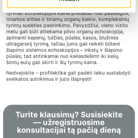
patyrusių, profesionalių ir dėmesingų echoskopuotojų
– o tai reiškia, kad jums bus atlikti išties išsamūs
tyrimai. Echoskopijos kaina priklauso nuo paslaugos,
tiriamos srities ir tiriamų organų kiekio, kompleksinių
tyrimų sudėties pasirinkimo. Pavyzdžiui, vieno vizito
metu gali būti atliekama pilvo organų echoskopija,
apimanti kepenų, tulžies, pūslės, kasos, blužnies
ultragarsinį tyrimą, tačiau jums gali reikėti būtent
šlapimo sistemos echoskopijos – inkstų ir šlapimo
pūslės, tad atitinkamai nuo keliasdešimt iki kelių
šimtų eurų gali skirti ir šių tyrimų kaina.
Nedvejokite – profilaktika gali padėti laiku sustabdyti
sveikatos sutrikimus ir juos išspręsti!
Turite klausimų? Susisiekite
— užregistruosime
konsultacijai tą pačią dieną