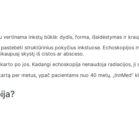
u vertinama inkstų būklė: dydis, forma, išsidėstymas ir krau
 pastebėti struktūrinius pokyčius inkstuose. Echoskopijos m
sikaupusį skystį iš cistos ar absceso.
 karto po jos. Kadangi echoskopija nenaudoja radiacijos, ji
kartą per metus, ypač pacientams nuo 40 metų. „InnMed” kli
ija?