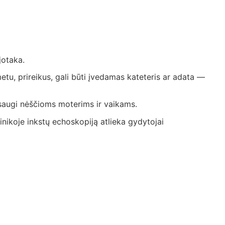
jotaka.
etu, prireikus, gali būti įvedamas kateteris ar adata —
 saugi nėščioms moterims ir vaikams.
nikoje inkstų echoskopiją atlieka gydytojai