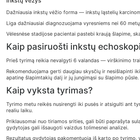
Inkstų vėžys
Dažniausia inkstų vėžio forma — inkstų ląstelių karcino
Liga dažniausiai diagnozuojama vyresniems nei 60 metų
Vėlesnėse stadijose pacientai pastebi kraują šlapime, sk
Kaip pasiruošti inkstų echoskopi
Prieš tyrimą reikia nevalgyti 6 valandas — virškinimo tra
Rekomenduojama gerti daugiau skysčių ir nesišlapinti iki t
apatinę šlapimtakių dalį ir jų jungimąsi su šlapimo pūsle.
Kaip vyksta tyrimas?
Tyrimo metu reikės nusirengti iki pusės ir atsigulti ant 
realiu laiku.
Priklausomai nuo tiriamos srities, gali būti paprašyta su
gydytojas gali išsaugoti vaizdus tolimesnei analizei.
Rezultatus gydytojas pakomentuoja iš karto po tyrimo, vi