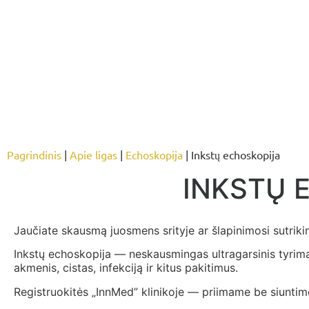
Pagrindinis
|
Apie ligas
|
Echoskopija
| Inkstų echoskopija
INKSTŲ E
Jaučiate skausmą juosmens srityje ar šlapinimosi sutrik
Inkstų echoskopija — neskausmingas ultragarsinis tyrima
akmenis, cistas, infekciją ir kitus pakitimus.
Registruokitės „InnMed” klinikoje — priimame be siuntimo