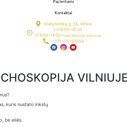
Pacientams
Kontaktai
Statybininkų g. 1A, Vilnius
I–V 8:00–20:00
VI 9:00–14:00
*pagal išankstinę registraciją
+370 700 50050
CHOSKOPIJA VILNIUJE
imus?
s, kuris nustato inkstų
, be eilės.