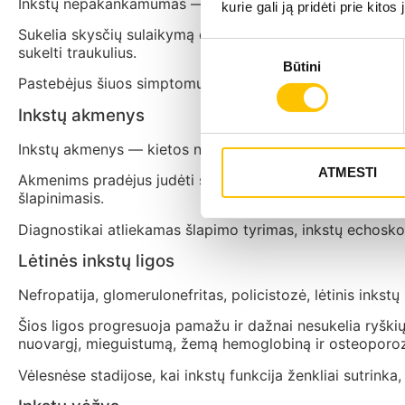
Inkstų nepakankamumas — greitai besivystantis inkstų funk
kurie gali ją pridėti prie kit
Sukelia skysčių sulaikymą organizme, sumažėjusį šlapinimą
Sutikimo
sukelti traukulius.
Būtini
pasirinkimas
Pastebėjus šiuos simptomus, būtina nedelsiant kreiptis į
Inkstų akmenys
Inkstų akmenys — kietos nuosėdos, kurios formuojasi inks
ATMESTI
Akmenims pradėjus judėti šlapimo takais, atsiranda stipr
šlapinimasis.
Diagnostikai atliekamas šlapimo tyrimas, inkstų echosko
Lėtinės inkstų ligos
Nefropatija, glomerulonefritas, policistozė, lėtinis inkst
Šios ligos progresuoja pamažu ir dažnai nesukelia ryškių
nuovargį, mieguistumą, žemą hemoglobiną ir osteoporo
Vėlesnėse stadijose, kai inkstų funkcija ženkliai sutrink