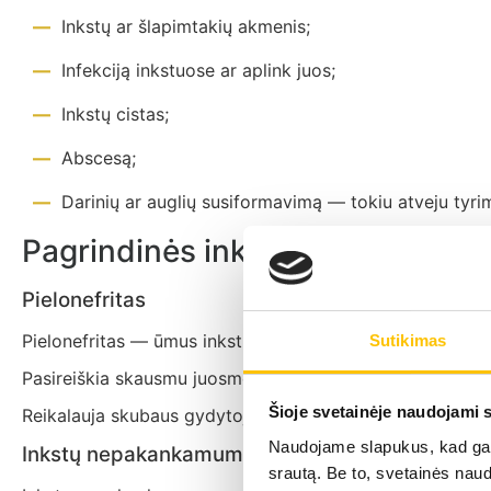
Inkstų ar šlapimtakių akmenis;
Infekciją inkstuose ar aplink juos;
Inkstų cistas;
Abscesą;
Darinių ar auglių susiformavimą — tokiu atveju tyri
Pagrindinės inkstų ligos, diag
Pielonefritas
Pielonefritas — ūmus inkstų geldelių uždegimas, kurį suke
Sutikimas
Pasireiškia skausmu juosmens srityje, karščiavimu, šaltk
Šioje svetainėje naudojami 
Reikalauja skubaus gydytojo vertinimo ir antibakterinio
Naudojame slapukus, kad galė
Inkstų nepakankamumas
srautą. Be to, svetainės nau