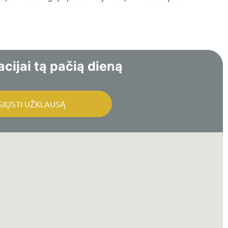
cijai tą pačią dieną
SIŲSTI UŽKLAUSĄ