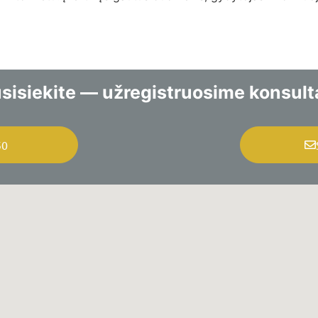
sisiekite — užregistruosime konsulta
50