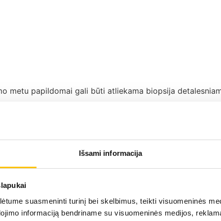
mo metu papildomai gali būti atliekama biopsija detalesniam 
nozuojamos echoskopijos metu
lia infekcija. Liga dažniau pasireiškia moterims.
Išsami informacija
rėčiu, pykinimu, vėmimu ir pakitusia šlapimo spalva ar kvap
slapukai
 gydymo.
tume suasmeninti turinį bei skelbimus, teikti visuomeninės medij
dojimo informaciją bendriname su visuomeninės medijos, reklamav