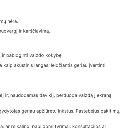
mų nėra.
nuovargį ir karščiavimą.
s ir pabloginti vaizdo kokybę.
kaip akustinis langas, leidžiantis geriau įvertinti
gelį ir, naudodamas daviklį, perduoda vaizdą į ekraną
 gydytojas geriau apžiūrėtų inkstus. Pastebėjus pakitimų,
 ar reikalingi papildomi tyrimai, konsultacijos ar