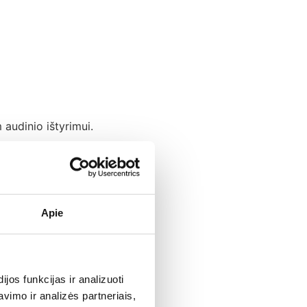
audinio ištyrimui.
Apie
u.
os funkcijas ir analizuoti
imo ir analizės partneriais,