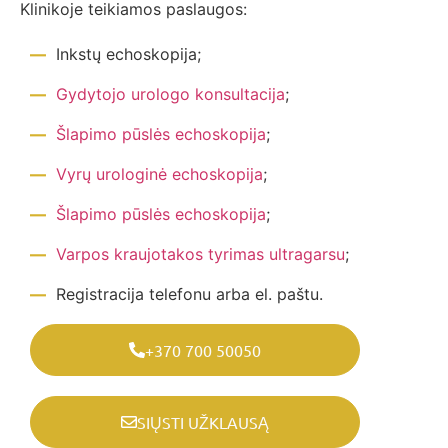
Klinikoje teikiamos paslaugos:
Inkstų echoskopija;
Gydytojo urologo konsultacija
;
Šlapimo pūslės echoskopija
;
Vyrų urologinė echoskopija
;
Šlapimo pūslės echoskopija
;
Varpos kraujotakos tyrimas ultragarsu
;
Registracija telefonu arba el. paštu.
+370 700 50050
SIŲSTI UŽKLAUSĄ