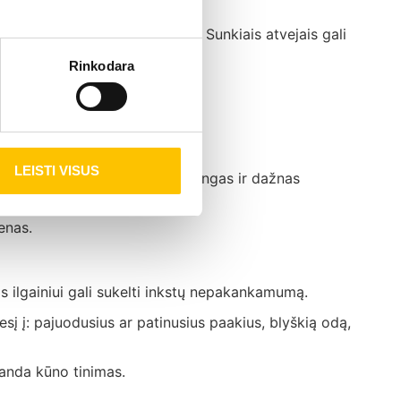
i kraujo.
uovargį, pykinimą ir silpnumą. Sunkiais atvejais gali
Rinkodara
LEISTI VISUS
kšnį. Kartu pasireiškia skausmingas ir dažnas
enas.
ios ilgainiui gali sukelti inkstų nepakankamumą.
į į: pajuodusius ar patinusius paakius, blyškią odą,
randa kūno tinimas.