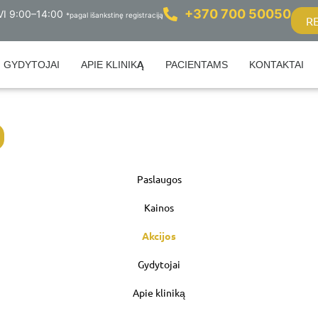
+370 700 50050
 VI 9:00–14:00
*pagal išankstinę registraciją
R
GYDYTOJAI
APIE KLINIKĄ
PACIENTAMS
KONTAKTAI
Paslaugos
Kainos
Akcijos
Gydytojai
Apie kliniką