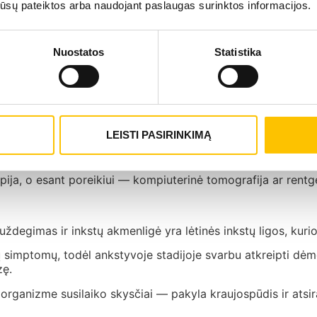
cijos sutrikimas, kai inkstai nebepajėgia tinkamai filtruot
os jūsų pateiktos arba naudojant paslaugas surinktos informacijos.
si, aukštą kraujospūdį, dusulį, nereguliarų širdies ritmą, n
Nuostatos
Statistika
 skubios pagalbos skyrių.
tuose ir ilgą laiką gali nesukelti jokių simptomų.
LEISTI PASIRINKIMĄ
us skausmas, plintantis nuo juosmens per pilvo apačią į kir
pija, o esant poreikiui — kompiuterinė tomografija ar rentg
ų uždegimas ir inkstų akmenligė yra lėtinės inkstų ligos, kur
 simptomų, todėl ankstyvoje stadijoje svarbu atkreipti dėmes
zę.
a, organizme susilaiko skysčiai — pakyla kraujospūdis ir atsi