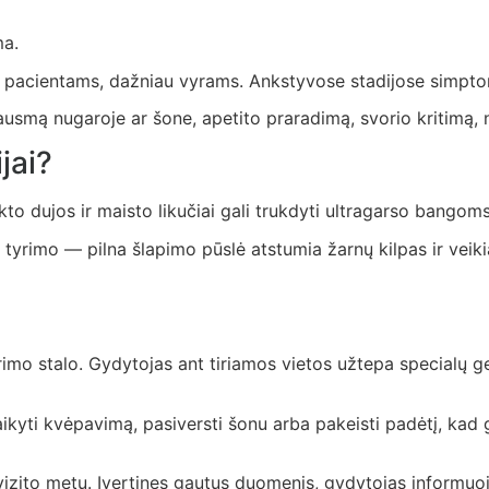
ma.
 pacientams, dažniau vyrams. Ankstyvose stadijose simpto
ausmą nugaroje ar šone, apetito praradimą, svorio kritimą, 
jai?
kto dujos ir maisto likučiai gali trukdyti ultragarso bangom
yrimo — pilna šlapimo pūslė atstumia žarnų kilpas ir veikia 
tyrimo stalo. Gydytojas ant tiriamos vietos užtepa specialų 
laikyti kvėpavimą, pasiversti šonu arba pakeisti padėtį, kad
zito metu. Įvertinęs gautus duomenis, gydytojas informuoja,