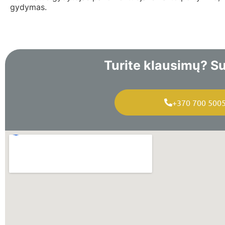
gydymas.
Turite klausimų? Su
+370 700 500