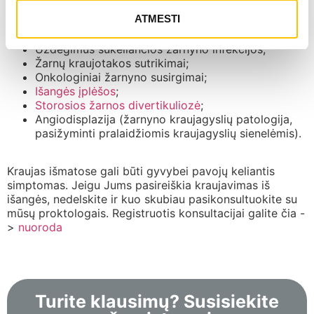
sutrikimas yra:
ATMESTI
Hemorojus
;
Uždegimus sukeliančios žarnyno infekcijos;
Žarnų kraujotakos sutrikimai;
Onkologiniai žarnyno susirgimai;
Išangės įplėšos
;
Storosios žarnos divertikuliozė
;
Angiodisplazija (žarnyno kraujagyslių patologija,
pasižyminti pralaidžiomis kraujagyslių sienelėmis).
Kraujas išmatose gali būti gyvybei pavojų keliantis
simptomas. Jeigu Jums pasireiškia kraujavimas iš
išangės, nedelskite ir kuo skubiau pasikonsultuokite su
mūsų proktologais. Registruotis konsultacijai galite čia -
>
nuoroda
Turite klausimų? Susisiekite