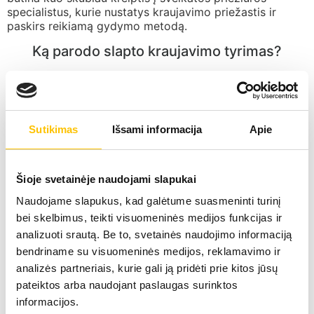
specialistus, kurie nustatys kraujavimo priežastis ir
paskirs reikiamą gydymo metodą.
Ką parodo slapto kraujavimo tyrimas?
Slapto kraujavimo testas yra tyrimas, kuris padeda
nustatyti, ar paciento išmatose nėra plika akimi
nematomo, slapto kraujo. Jis atliekamas su išmatų
mėginiais. Dažniausiai šis tyrimas atliekamas storosios
Sutikimas
Išsami informacija
Apie
žarnos vėžio diagnostikos tikslams. Šio tyrimo pagalba
galima nustatyti ankstyvoje stadijoje esančius vėžinius
susirgimus ir laiku jiems užkirsti kelią. Slapto kraujavimo
tyrimas padeda nustatyti ir kito pobūdžio ligas,
Šioje svetainėje naudojami slapukai
sakykim, Krono ligą, salmoneliozę ar gastritą. Neigiami
Naudojame slapukus, kad galėtume suasmeninti turinį
tyrimo rezultatai patvirtina, kad tiriamuoju laikotarpiu
bei skelbimus, teikti visuomeninės medijos funkcijas ir
slaptas kraujavimas iš išmatų pacientui nebuvo
pasireiškęs. Tačiau gavus neigiamus tyrimo rezultatus,
analizuoti srautą. Be to, svetainės naudojimo informaciją
visiškai atmesti kraujavimo iš virškinamojo trakto
bendriname su visuomeninės medijos, reklamavimo ir
tikimybės, negalima. Jeigu testas yra teigiamas,
analizės partneriais, kurie gali ją pridėti prie kitos jūsų
pacientui dažniausiai atliekamas kitas tyrimas –
pateiktos arba naudojant paslaugas surinktos
kolonoskopija. Šis tyrimas gydytojui padeda nustatyti
informacijos.
tikslią kraujavimo priežastį ir parinkti optimalų