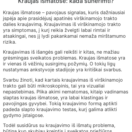
Kraujas išmatose: kada sunerimti?
Kraujas išmatose – pavojaus signalas, kuris dažniausiai
įspėja apie prasidėjusį apatinės virškinamojo trakto
dalies kraujavimą. Kraujavimas iš virškinamojo trakto
yra simptomas, į kurį reikia žvelgti labai rimtai ir
atsakingai, nes jį lydi pakankamai nemaža mirštamumo
rizika.
Kraujavimas iš išangės gali reikšti ir kitas, ne mažiau
grėsmingas sveikatos problemas. Kraujas išmatose yra
ir vienas iš vėžinių susirgimų požymių. O tokių ligų
nustatymas ankstyvoje stadijoje yra kritiškai svarbus.
Svarbu žinoti, kad kartais kraujavimas iš virškinamojo
trakto gali būti mikroskopinis, tai yra vizualiai
nepastebimas. Plika akimi nematomas, kitaip vadinamas
slaptas kraujas išmatose, yra labai klastingas ir
pavojingas gyvybei. Tokią kraujavimo formą aptikti
padeda slapto kraujavimo testas, kurį galima atlikti
gydymo įstaigose.
Todėl susidūrus su kraujavimo iš išmatų problema,
būtina kuo skubiau kreiptis į sveikatos priežiūros