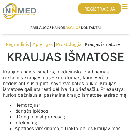
REGISTRACIJA
PASLAUGOS
KAINOS
AKCIJOS
KONTAKTAI
Pagrindinis
|
Apie ligas
|
Proktologija
| Kraujas išmatose
KRAUJAS IŠMATOSE
Kraujuojančios išmatos, mediciniškai vadinamas
rektalinis kraujavimas – simptomas, kuris verčia
nedelsiant susirūpinti savo sveikatos būkle. Kraujas
išmatose gali atsirasti dėl įvairių priežasčių. Priežastys,
kurios dažniausiai paskatina kraujo išmatose atsiradimą:
Hemorojus;
Išangės įplėšos;
Uždegiminiai procesai;
Infekcijos;
Apatinės virškinamojo trakto dalies kraujavimas;