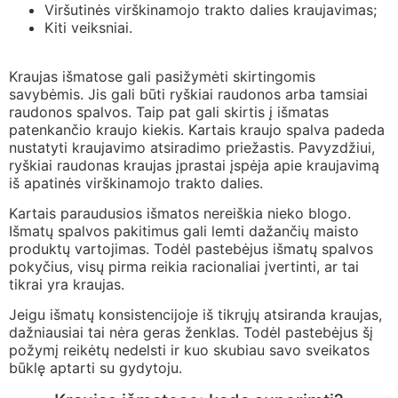
Viršutinės virškinamojo trakto dalies kraujavimas;
Kiti veiksniai.
Kraujas išmatose gali pasižymėti skirtingomis
savybėmis. Jis gali būti ryškiai raudonos arba tamsiai
raudonos spalvos. Taip pat gali skirtis į išmatas
patenkančio kraujo kiekis. Kartais kraujo spalva padeda
nustatyti kraujavimo atsiradimo priežastis. Pavyzdžiui,
ryškiai raudonas kraujas įprastai įspėja apie kraujavimą
iš apatinės virškinamojo trakto dalies.
Kartais paraudusios išmatos nereiškia nieko blogo.
Išmatų spalvos pakitimus gali lemti dažančių maisto
produktų vartojimas. Todėl pastebėjus išmatų spalvos
pokyčius, visų pirma reikia racionaliai įvertinti, ar tai
tikrai yra kraujas.
Jeigu išmatų konsistencijoje iš tikrųjų atsiranda kraujas,
dažniausiai tai nėra geras ženklas. Todėl pastebėjus šį
požymį reikėtų nedelsti ir kuo skubiau savo sveikatos
būklę aptarti su gydytoju.