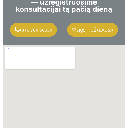
— užregistruosime
konsultacijai tą pačią dieną
+370 700 50050
SIŲSTI UŽKLAUSĄ