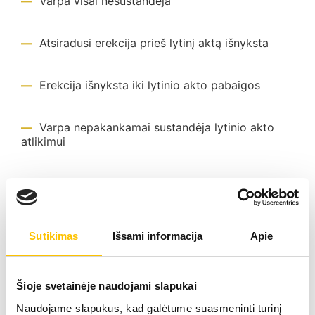
Varpa visai nesustandėja
Atsiradusi erekcija prieš lytinį aktą išnyksta
Erekcija išnyksta iki lytinio akto pabaigos
Varpa nepakankamai sustandėja lytinio akto
atlikimui
Erekcijos sutrikimai skirstomi į 3 formas
Lengva, kai varpa nesukietėja iki galo kartais
Sutikimas
Išsami informacija
Apie
Vidutinė, kai varpa sukietėja nepilnai
Šioje svetainėje naudojami slapukai
Sunki, kai varpa visiškai nesukietėja
Naudojame slapukus, kad galėtume suasmeninti turinį