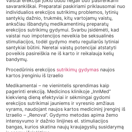
Vaistai erekcijai jokiu būdu negali būti pasirenkami
savarankiškai. Preparatai paskiriami priklausomai nuo
individualios erekcijos sutrikimų problemos, lytinių
santykių dažnio, trukmės, kitų vartojamų vaistų,
anksčiau išbandytų medikamentinių preparatų
erekcijos sutrikimų gydymui. Svarbu įsidėmėti, kad
vaistai nuo impotencijos neveikia be seksualinės
stimuliacijos, todėl gydymo metu reguliarūs lytiniai
santykiai būtini. Neretai vaistų potencijai atstatyti
poveikis pasireiškia ne iš karto ir reikalauja kelių
bandymų.
Procedūrinis erekcijos
sutrikimų gydymas
naujos
kartos įrenginiu iš Izraelio
Medikamentai – ne vienintelis sprendimas kaip
pagerinti erekciją. Medicinos klinikoje „InnMed“
kiekvieną dieną efektyviai ir sėkmingai gydomi
erekcijos sutrikimai jauniems ir vyresnio amžiaus
vyrams, naudojant naujos kartos medicininį įrenginį iš
Izraelio – „Renova“. Gydymo metodas apima žemo
intensyvumo ir dažnio linijines el. stimuliacijos
bangas, kurios skatina naujų kraujagyslių susidarymą