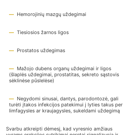
Hemorojinių mazgų uždegimai
Tiesiosios žarnos ligos
Prostatos uždegimas
Mažojo dubens organų uždegimai ir ligos
(šlaplės uždegimai, prostatitas, sekreto sąstovis
sėklinėse pūslelėse)
Negydomi sinusai, dantys, parodontozė, gali
turėti įtakos infekcijos patekimui į lyties takus per
limfagysles ar kraujagysles, sukeldami uždegimą
Svarbu atkreipti dėmesį, kad vyresnio amžiaus
vyrams erekcijos sutrikimai neretai signalizuoja ir