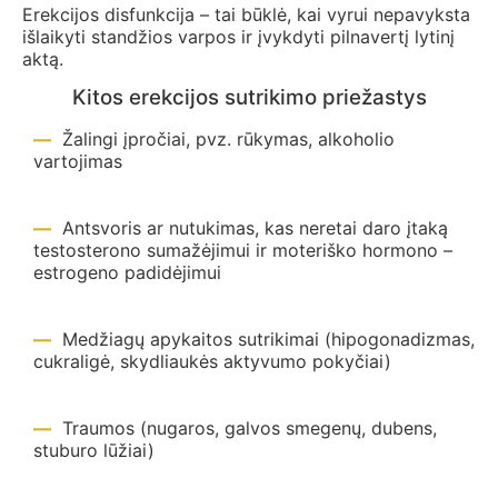
Erekcijos disfunkcija – tai būklė, kai vyrui nepavyksta
išlaikyti standžios varpos ir įvykdyti pilnavertį lytinį
aktą.
Kitos erekcijos sutrikimo priežastys
Žalingi įpročiai, pvz. rūkymas, alkoholio
vartojimas
Antsvoris ar nutukimas, kas neretai daro įtaką
testosterono sumažėjimui ir moteriško hormono –
estrogeno padidėjimui
Medžiagų apykaitos sutrikimai (hipogonadizmas,
cukraligė, skydliaukės aktyvumo pokyčiai)
Traumos (nugaros, galvos smegenų, dubens,
stuburo lūžiai)