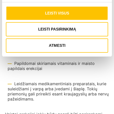
Potencijos gerinimas – ne tik
medikamentais
LEISTI VISUS
Medikamentiniu būdu erekcijos sutrikimai gydomi
Senesnės kartos preparatais: tadalafiliu,
LEISTI PASIRINKIMĄ
sidenafiliu, vardenafiliu
ATMESTI
Naujos kartos preparatais, pvz. avanafiliu
Papildomai skiriamais vitaminais ir maisto
papildais erekcijai
Leidžiamais medikamentiniais preparatais, kurie
suleidžiami į varpą arba įvedami į šlaplę. Tokių
priemonių gali prireikti esant kraujagyslių arba nervų
pažeidimams.