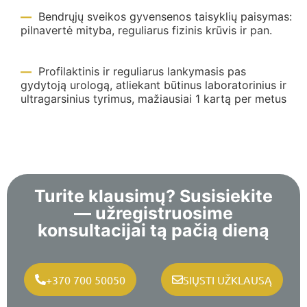
Bendrųjų sveikos gyvensenos taisyklių paisymas:
pilnavertė mityba, reguliarus fizinis krūvis ir pan.
Profilaktinis ir reguliarus lankymasis pas
gydytoją urologą, atliekant būtinus laboratorinius ir
ultragarsinius tyrimus, mažiausiai 1 kartą per metus
Turite klausimų? Susisiekite
— užregistruosime
konsultacijai tą pačią dieną
+370 700 50050
SIŲSTI UŽKLAUSĄ