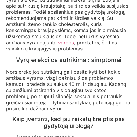
apie sutrikusią kraujotaką, su širdies veikla susijusias
problemas. Todėl apsilankius pas gydytoją urologą,
rekomenduojama patikrinti ir širdies veiklą. Su
amžiumi, žemo tankio cholesterolis, kuris
kenksmingas kraujagyslėms, kemša jas ir pirmiausia
užsikemša smulkiausios. Todėl netrukus vyresnio
amžiaus vyrai pajunta
varpos
, prostatos, širdies
vainikinių kraujagyslių problemas.
Vyrų erekcijos sutrikimai: simptomai
Nors erekcijos sutrikimų gali pasitaikyti bet kokio
amžiaus vyrams, visgi dažniau šios problemos
kamuoti pradeda sulaukus 40 m. ir daugiau. Kadangi
su amžiumi atsiranda vis daugiau sveikatos
problemų, po truputį silpnėja seksualinis potraukis,
greičiausiai retėja ir lytiniai santykiai, potenciją gerinti
prisireikia dažnam vyrui.
Kaip įvertinti, kad jau reikėtų kreiptis pas
gydytoją urologą?