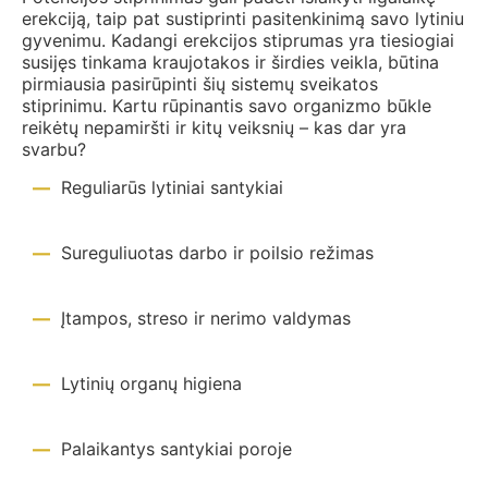
erekciją, taip pat sustiprinti pasitenkinimą savo lytiniu
gyvenimu. Kadangi erekcijos stiprumas yra tiesiogiai
susijęs tinkama kraujotakos ir širdies veikla, būtina
pirmiausia pasirūpinti šių sistemų sveikatos
stiprinimu. Kartu rūpinantis savo organizmo būkle
reikėtų nepamiršti ir kitų veiksnių – kas dar yra
svarbu?
Reguliarūs lytiniai santykiai
Sureguliuotas darbo ir poilsio režimas
Įtampos, streso ir nerimo valdymas
Lytinių organų higiena
Palaikantys santykiai poroje