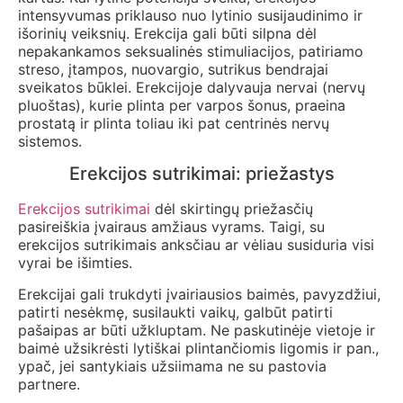
intensyvumas priklauso nuo lytinio susijaudinimo ir
išorinių veiksnių. Erekcija gali būti silpna dėl
nepakankamos seksualinės stimuliacijos, patiriamo
streso, įtampos, nuovargio, sutrikus bendrajai
sveikatos būklei. Erekcijoje dalyvauja nervai (nervų
pluoštas), kurie plinta per varpos šonus, praeina
prostatą ir plinta toliau iki pat centrinės nervų
sistemos.
Erekcijos sutrikimai: priežastys
Erekcijos sutrikimai
dėl skirtingų priežasčių
pasireiškia įvairaus amžiaus vyrams. Taigi, su
erekcijos sutrikimais anksčiau ar vėliau susiduria visi
vyrai be išimties.
Erekcijai gali trukdyti įvairiausios baimės, pavyzdžiui,
patirti nesėkmę, susilaukti vaikų, galbūt patirti
pašaipas ar būti užkluptam. Ne paskutinėje vietoje ir
baimė užsikrėsti lytiškai plintančiomis ligomis ir pan.,
ypač, jei santykiais užsiimama ne su pastovia
partnere.