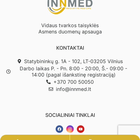
Vidaus tvarkos taisyklės
Asmens duomenų apsauga
KONTAKTAI
Statybininkų g. 1A - 102, LT-03205 Vilnius
Darbo laikas P. - Pn. 8:00 - 20:00, Š.- 09:00 -
×
14:00 (pagal išankstinę registraciją)
Moteris / Vyras:
+370 700 50050
info@innmed.lt
El. paštas:
SOCIALINIAI TINKLAI
Sutinku gauti naujienas ir pasiūlymus