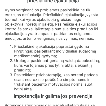
priešlaikinė ejakuliacija
Vyrus varginančios problemos pasireiškia ne tik
erekcijos disfunkcija. Priešlaikinė ejakuliacija įvyksta
tuomet, kai vyras ejakuliuoja greičiau negu
objektyviai norėtų ir galėtų. Pasireiškia ejakuliacijos
kontrolės stoka, laikotarpis nuo sueities pradžios iki
ejakuliacijos yra trumpas ir patiriamos neigiamos
emocijos: artumo vengimas, nusivylimas, nerimas.
Priešlaikinė ejakuliacija paprastai gydoma
kryptingai: pasitelkiant individualiai sudaromą
medikamentinį gydymą;
Urologui paskiriant geriamą vaistą dapoksetiną,
kuris vartojamas prieš lytinį aktą, siekiant jį
prailginti;
Pasitelkiant psichoterapiją, kas neretai padeda
esant neurozinio pobūdžio simptomams ir
trūkstant paciento motyvacijos normalizuoti
lytinį aktą.
Impotencija ir galima jos prevencija
Potencijos stiprinimas gali padėti išlaikyti ilgalaikę