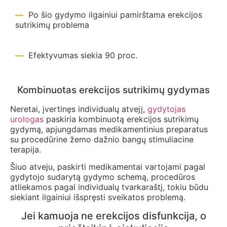
Po šio gydymo ilgainiui pamirštama erekcijos
sutrikimų problema
Efektyvumas siekia 90 proc.
Kombinuotas erekcijos sutrikimų gydymas
Neretai, įvertinęs individualų atvejį,
gydytojas
urologas
paskiria kombinuotą erekcijos sutrikimų
gydymą, apjungdamas medikamentinius preparatus
su procedūrine žemo dažnio bangų stimuliacine
terapija.
Šiuo atveju, paskirti medikamentai vartojami pagal
gydytojo sudarytą gydymo schemą, procedūros
atliekamos pagal individualų tvarkaraštį, tokiu būdu
siekiant ilgainiui išspręsti sveikatos problemą.
Jei kamuoja ne erekcijos disfunkcija, o