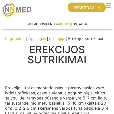
REGISTRACIJA
PASLAUGOS
KAINOS
AKCIJOS
KONTAKTAI
Pagrindinis
|
Apie ligas
|
Urologija
| Erekcijos sutrikimai
EREKCIJOS
SUTRIKIMAI
Erekcija – tai elementariausias ir pastoviausias vyro
lytinis refleksas, esantis viena iš pagrindinių sueities
sąlygų. Jei ramybės būsenoje varpa yra 5–7 cm ilgio,
tai sustandėjimo metu pasiekia 15–16 cm (kartais 20
cm), o 2–2,5 cm skersmens varpos tūris padidėja 3–4
kartus. Kai lytinė potencija sveika, erekcijos