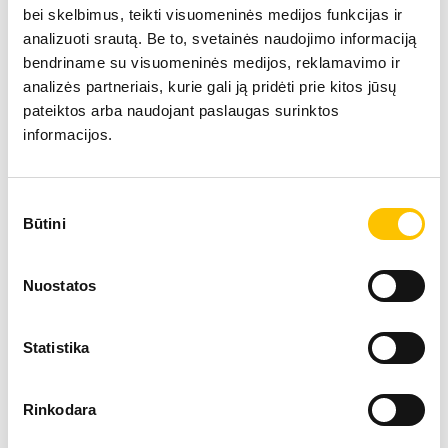
bei skelbimus, teikti visuomeninės medijos funkcijas ir
Taip pat sutrikimai skirstomi pagal kilmę: organinės
analizuoti srautą. Be to, svetainės naudojimo informaciją
ar psichogeninės kilmės.
bendriname su visuomeninės medijos, reklamavimo ir
analizės partneriais, kurie gali ją pridėti prie kitos jūsų
Erekcijos sutrikimų pasekmės
pateiktos arba naudojant paslaugas surinktos
Sutrikus lytinei potencijai kartu atsiranda rizika kilti ir
informacijos.
kitoms problemoms, ne tik susijusioms su vyro
sveikata.
Sutikimo
Formuojasi žema savivertė
Būtini
pasirinkimas
Atsiranda emocinė įtampa
Nuostatos
Prastėja poros tarpusavio santykiai
Statistika
Atsiranda lytinių santykių vengimas
Rinkodara