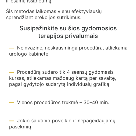
ir esamų išsiplėtimą.
Šis metodas laikomas vienu efektyviausių
sprendžiant erekcijos sutrikimus.
Susipažinkite su šios gydomosios
terapijos privalumais
Neinvazinė, neskausminga procedūra, atliekama
urologo kabinete
Procedūrą sudaro tik 4 seansų gydomasis
kursas, atliekamas maždaug kartą per savaitę,
pagal gydytojo sudarytą individualų grafiką
Vienos procedūros trukmė – 30–40 min.
Jokio šalutinio poveikio ir nepageidaujamų
pasekmių