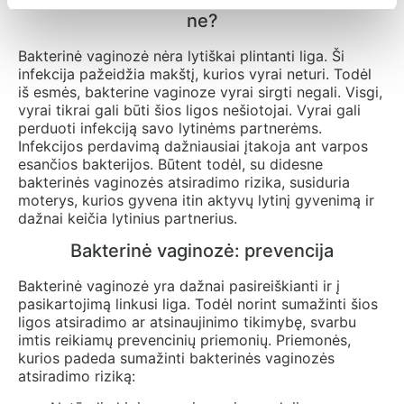
ne?
Bakterinė vaginozė nėra lytiškai plintanti liga. Ši
infekcija pažeidžia makštį, kurios vyrai neturi. Todėl
iš esmės, bakterine vaginoze vyrai sirgti negali. Visgi,
vyrai tikrai gali būti šios ligos nešiotojai. Vyrai gali
perduoti infekciją savo lytinėms partnerėms.
Infekcijos perdavimą dažniausiai įtakoja ant varpos
esančios bakterijos. Būtent todėl, su didesne
bakterinės vaginozės atsiradimo rizika, susiduria
moterys, kurios gyvena itin aktyvų lytinį gyvenimą ir
dažnai keičia lytinius partnerius.
Bakterinė vaginozė: prevencija
Bakterinė vaginozė yra dažnai pasireiškianti ir į
pasikartojimą linkusi liga. Todėl norint sumažinti šios
ligos atsiradimo ar atsinaujinimo tikimybę, svarbu
imtis reikiamų prevencinių priemonių. Priemonės,
kurios padeda sumažinti bakterinės vaginozės
atsiradimo riziką: