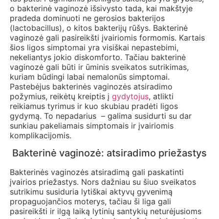
o bakterinė vaginozė išsivysto tada, kai makštyje
pradeda dominuoti ne gerosios bakterijos
(lactobacillus), o kitos bakterijų rūšys. Bakterinė
vaginozė gali pasireikšti įvairiomis formomis. Kartais
šios ligos simptomai yra visiškai nepastebimi,
nekeliantys jokio diskomforto. Tačiau bakterinė
vaginozė gali būti ir ūminis sveikatos sutrikimas,
kuriam būdingi labai nemalonūs simptomai.
Pastebėjus bakterinės vaginozės atsiradimo
požymius, reikėtų kreiptis į
gydytojus
, atlikti
reikiamus tyrimus ir kuo skubiau pradėti ligos
gydymą. To nepadarius – galima susidurti su dar
sunkiau pakeliamais simptomais ir įvairiomis
komplikacijomis.
Bakterinė vaginozė: atsiradimo priežastys
Bakterinės vaginozės atsiradimą gali paskatinti
įvairios priežastys. Nors dažniau su šiuo sveikatos
sutrikimu susiduria lytiškai aktyvų gyvenimą
propaguojančios moterys, tačiau ši liga gali
pasireikšti ir ilgą laiką lytinių santykių neturėjusioms