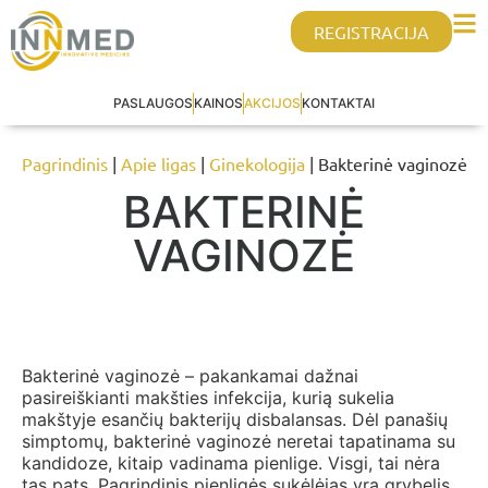
REGISTRACIJA
PASLAUGOS
KAINOS
AKCIJOS
KONTAKTAI
Pagrindinis
|
Apie ligas
|
Ginekologija
| Bakterinė vaginozė
BAKTERINĖ
VAGINOZĖ
Bakterinė vaginozė – pakankamai dažnai
pasireiškianti makšties infekcija, kurią sukelia
makštyje esančių bakterijų disbalansas. Dėl panašių
simptomų, bakterinė vaginozė neretai tapatinama su
kandidoze, kitaip vadinama pienlige. Visgi, tai nėra
tas pats. Pagrindinis pienligės sukėlėjas yra grybelis,