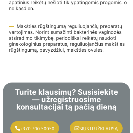
apatinius reikėtų nešioti tik ypatingomis progomis, o
ne kasdien.
Makšties rūgštingumą reguliuojančių preparatų
vartojimas. Norint sumažinti bakterinės vaginozės
atsiradimo tikimybę, periodiškai reikėtų naudoti
ginekologinius preparatus, reguliuojančius makšties
rūgštingumą, pavyzdžiui, makšties ovules.
Turite klausimų? Susisiekite
— užregistruosime
konsultacijai tą pačią dieną
+370 700 50050
SIŲSTI UŽKLAUSĄ