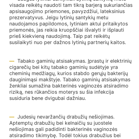
visada reikėtų naudoti tam tikrą barjerą sukuriančias
apsisaugojimo priemones, pavyzdžiui, lateksinius
prezervatyvus. Jeigu lytinių santykių metu
naudojamos papildomos, lytiniam aktui pritaikytos
priemonės, jas reikia kruopščiai išvalyti ir išplauti
prieš kiekvieną naudojimą. Taip pat reikėtų
susilaikyti nuo per dažnos lytinių partnerių kaitos.
Tabako gaminių atsisakymas. Įprastų ir elektrinių
cigarečių bei kitų tabako gaminių sudėtyje yra
cheminių medžiagų, kurios stabdo gerųjų bakterijų
dauginimąsi makštyje. Tabako gaminių atsisakymas
ženkliai sumažina bakterinės vaginozės atsiradimo
riziką, nes rūkančios moterys su šia infekcija
susiduria bene dvigubai dažniau.
Judesių nevaržančių drabužių nešiojimas.
Aptemptų drabužių bei kelnaičių su juostele
nešiojimas gali padidinti bakterinės vaginozės
atsiradimo tikimybę. Todėl tokius drabužius bei