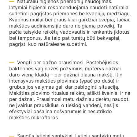
Natūralių higienos priemonių naudojimas.
Intymiai higienai rekomenduojama naudoti natūralia
sudėtimi pagrįstas priemones be kvapiųjų medžiagų.
Kvapnūs muilai bei prausikliai gardžiai kvepia, tačiau
makšties audiniams jie daro neigiamą poveikį. Ta
pačia taisykle reikėtų vadovautis ir renkantis įklotus
bei tamponus. Jie taip pat turėtų būti bekvapiai,
pagrįsti kuo natūralesne sudėtimi.
Vengti per dažno prausimosi. Pastebėjusios
bakterinės vaginozės požymius, moterys dažnai
daro vieną klaidą – per dažnai plauna makštį. Itin
intensyvus makšties plovimas (ypač po dušu) ir
grubus jos valymas gali dar pabloginti situaciją.
Makšties plovimo ritualus reikėtų atlikti švelniai ir ne
per dažnai. Prausimosi metu dažniau derėtų naudoti
ne įvairius prausiklius, o tiesiog vandenį, nes jis
efektyviai pašalina nešvarumus ir nesutrikdo
makšties mikrofloros.
Saugūs lytiniai santykiai. Lytinių santykių metu