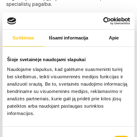
specialistų pagalba.
Jeigu nereceptinės priemonės situacijos nepagerina,
tuomet gali būti taikomi kiti gydymo metodai,
pavyzdžiui, antibakterinė terapija. Šios ligos gydymo
tikslams gydytojai pacientams dažnai skiria
Sutikimas
Išsami informacija
Apie
specialius tepalus arba makšties žvakutes. Jeigu šios
priemonės taip pat neišsprendžia bakterinės
vaginozės problemos, pacientui dažniausiai skiriami
antibiotikai. Makšties infekcijos gydymui labai didelę
Šioje svetainėje naudojami slapukai
įtaką daro ne tik tinkamos gydymo priemonės, bet ir
Naudojame slapukus, kad galėtume suasmeninti turinį
priežasčių, paskatinusių bakterinės vaginozės
atsiradimą, pašalinimas.
bei skelbimus, teikti visuomeninės medijos funkcijas ir
analizuoti srautą. Be to, svetainės naudojimo informaciją
Bakterinė vaginozė nėštumo metu
bendriname su visuomeninės medijos, reklamavimo ir
Nėštumo metu, su bakterine vaginoze susiduria
analizės partneriais, kurie gali ją pridėti prie kitos jūsų
maždaug 10 – 30% moterų. Pagrindinė priežastis,
pateiktos arba naudojant paslaugas surinktos
kodėl nėščiosioms pasireiškia bakterinė vaginozė –
informacijos.
hormoniniai pokyčiai. Iš pažiūros ne itin pavojingas
sveikatos sutrikimas, nėštumo metu gali sukelti įvairių
komplikacijų. Nėščiosios, kurios serga bakterine
Sutikimo
vaginoze, susiduria su šiomis rizikomis: