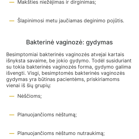
Makšties niežėjimas ir dirginimas;
Šlapinimosi metu jaučiamas deginimo pojūtis.
Bakterinė vaginozė: gydymas
Besimptomiai bakterinės vaginozės atvejai kartais
išnyksta savaime, be jokio gydymo. Todėl susiduriant
su tokia bakterinės vaginozės forma, gydymo galima
išvengti. Visgi, besimptomės bakterinės vaginozės
gydymas yra būtinas pacientėms, priskiriamoms
vienai iš šių grupių:
Nėščioms;
Planuojančioms nėštumą;
Planuojančioms nėštumo nutraukimą;