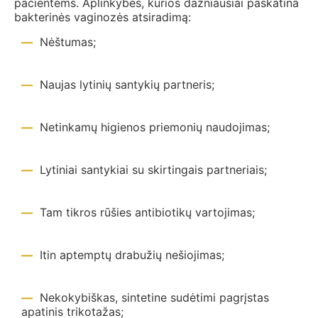
pacientėms. Aplinkybės, kurios dažniausiai paskatina
bakterinės vaginozės atsiradimą:
Nėštumas;
Naujas lytinių santykių partneris;
Netinkamų higienos priemonių naudojimas;
Lytiniai santykiai su skirtingais partneriais;
Tam tikros rūšies antibiotikų vartojimas;
Itin aptemptų drabužių nešiojimas;
Nekokybiškas, sintetine sudėtimi pagrįstas
apatinis trikotažas;