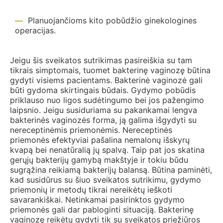
Planuojančioms kito pobūdžio ginekologines
operacijas.
Jeigu šis sveikatos sutrikimas pasireiškia su tam
tikrais simptomais, tuomet bakterinę vaginozę būtina
gydyti visiems pacientams. Bakterinė vaginozė gali
būti gydoma skirtingais būdais. Gydymo pobūdis
priklauso nuo ligos sudėtingumo bei jos pažengimo
laipsnio. Jeigu susiduriama su pakankamai lengva
bakterinės vaginozės forma, ją galima išgydyti su
nereceptinėmis priemonėmis. Nereceptinės
priemonės efektyviai pašalina nemalonų išskyrų
kvapą bei nenatūralią jų spalvą. Taip pat jos skatina
gerųjų bakterijų gamybą makštyje ir tokiu būdu
sugrąžina reikiamą bakterijų balansą. Būtina paminėti,
kad susidūrus su šiuo sveikatos sutrikimu, gydymo
priemonių ir metodų tikrai nereikėtų ieškoti
savarankiškai. Netinkamai pasirinktos gydymo
priemonės gali dar pabloginti situaciją. Bakterinę
vaginozę reikėtų gydyti tik su sveikatos priežiūros