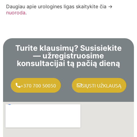
Daugiau apie urologines ligas skaitykite čia ->
nuoroda
.
Turite klausimų? Susisiekite
— užregistruosime
konsultacijai tą pačią dieną
+370 700 50050
SIŲSTI UŽKLAUSĄ