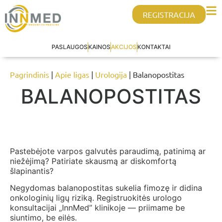
REGISTRACIJA
PASLAUGOS
KAINOS
AKCIJOS
KONTAKTAI
Pagrindinis
|
Apie ligas
|
Urologija
| Balanopostitas
BALANOPOSTITAS
Pastebėjote varpos galvutės paraudimą, patinimą ar
niežėjimą? Patiriate skausmą ar diskomfortą
šlapinantis?
Negydomas balanopostitas sukelia fimozę ir didina
onkologinių ligų riziką. Registruokitės urologo
konsultacijai „InnMed” klinikoje — priimame be
siuntimo, be eilės.