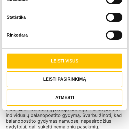
Kraujingos, pūlingos išskyros iš apyvarpės
odelės;
Statistika
Niežulys ir varpos galvutės skausmas;
Rinkodara
Apyvarpės nepaslankumas;
LEISTI VISUS
Limfmazgių padidėjimas kirkšnių srityje;
LEISTI PASIRINKIMĄ
Opos ant varpos galvutės.
ATMESTI
Pastebėjus bent vieną iš išvardintų simptomų, būtina
nedelsiant kreiptis į gydytoją urologą ir laiku pradėti
individualų balanopostito gydymą. Svarbu žinoti, kad
balanopostito gydymas namuose, nepasirodžius
gydytojui, gali sukelti nemalonių pasekmių.