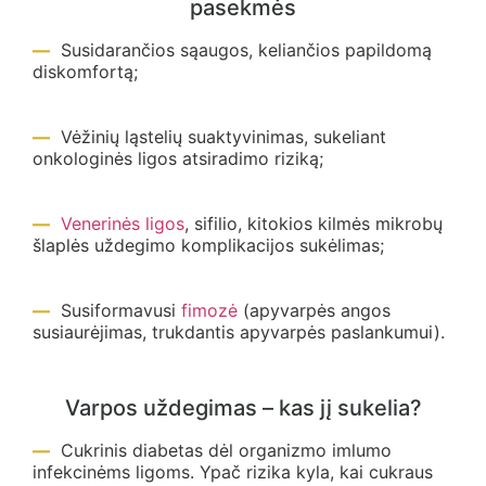
pasekmės
Susidarančios sąaugos, keliančios papildomą
diskomfortą;
Vėžinių ląstelių suaktyvinimas, sukeliant
onkologinės ligos atsiradimo riziką;
Venerinės ligos
, sifilio, kitokios kilmės mikrobų
šlaplės uždegimo komplikacijos sukėlimas;
Susiformavusi
fimozė
(apyvarpės angos
susiaurėjimas, trukdantis apyvarpės paslankumui).
Varpos uždegimas – kas jį sukelia?
Cukrinis diabetas dėl organizmo imlumo
infekcinėms ligoms. Ypač rizika kyla, kai cukraus