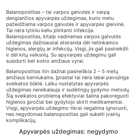
Balanopostitas – tai varpos galvutės ir varpą
dengiančios apyvarpės uždegimas, kurio metu
pažeidžiama varpos galvutės ir apyvarpės gleivinė.
Tai nėra lytiniu keliu plintanti infekcija.
Balanopostitas, kitaip vadinamas varpos galvutės
uždegimas dažniausiai atsiranda dėl netinkamos
higienos, alergijų ar infekcijų. Visgi, jis gali pasireikšti
ir dėl kitų veiksnių. Su apyvarpės uždegimu gali
susidurti bet kokio amžiaus vyrai.
Balanopostitas itin dažnai pasireiškia 2 – 5 metų
amžiaus berniukams. Įprastai tai nėra labai pavojinga
sveikatos būklė. Laiku nustatytas apyvarpės
uždegimas nereikalauja ir sudėtingų gydymo metodų.
Šią sveikatos problemą efektyviai šalina pakoreguoti
higienos įpročiai bei gydytojo skirti medikamentai.
Visgi, apyvarpės uždegimo tikrai negalima ignoruoti,
nes negydomas balanopostitas gali sukelti įvairių
komplikacijų.
Apyvarpės uždegimas: negydymo