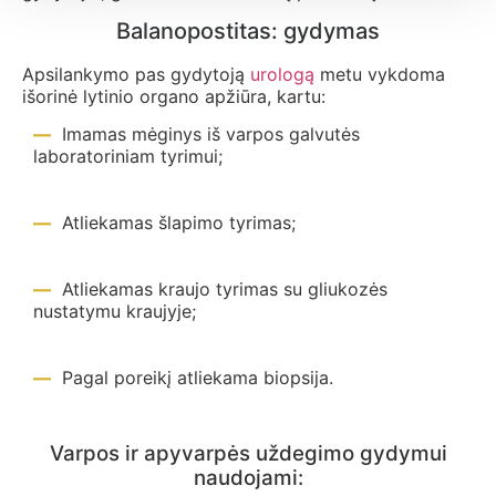
Balanopostitas: gydymas
Apsilankymo pas gydytoją
urologą
metu vykdoma
išorinė lytinio organo apžiūra, kartu:
Imamas mėginys iš varpos galvutės
laboratoriniam tyrimui;
Atliekamas šlapimo tyrimas;
Atliekamas kraujo tyrimas su gliukozės
nustatymu kraujyje;
Pagal poreikį atliekama biopsija.
Varpos ir apyvarpės uždegimo gydymui
naudojami: