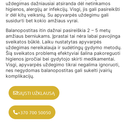
uždegimas dažniausiai atsiranda dėl netinkamos
higienos, alergijų ar infekcijų. Visgi, jis gali pasireikšti
ir dėl kitų veiksnių. Su apyvarpės uždegimu gali
susidurti bet kokio amžiaus vyrai.
Balanopostitas itin dažnai pasireiškia 2 – 5 metų
amžiaus berniukams. Įprastai tai nėra labai pavojinga
sveikatos būklė. Laiku nustatytas apyvarpės
uždegimas nereikalauja ir sudėtingų gydymo metodų.
Šią sveikatos problemą efektyviai šalina pakoreguoti
higienos įpročiai bei gydytojo skirti medikamentai.
Visgi, apyvarpės uždegimo tikrai negalima ignoruoti,
nes negydomas balanopostitas gali sukelti įvairių
komplikacijų.
SIŲSTI UŽKLAUSĄ
+370 700 50050