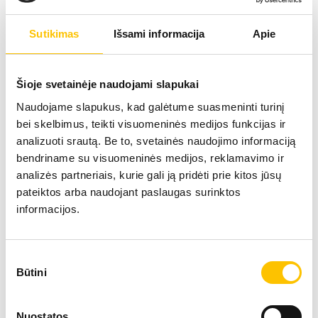
esančios ant varpos galvutės, gali daugintis greičiau
ir sukelti varpos uždegimą. Taip pat, nesilaikant
Sutikimas
Išsami informacija
Apie
higienos, gali atsirasti daugiau varškingos masės,
susidarančios iš apyvarpės riebalų liaukučių likučių
bei nusilpusių ląstelių. Atsiranda varpos galvutės,
apyvarpės gleivinės dirginimas, kuris ilgainiui
Šioje svetainėje naudojami slapukai
transformuojasi į uždegimą.
Naudojame slapukus, kad galėtume suasmeninti turinį
bei skelbimus, teikti visuomeninės medijos funkcijas ir
analizuoti srautą. Be to, svetainės naudojimo informaciją
Balanopostito simptomai
bendriname su visuomeninės medijos, reklamavimo ir
analizės partneriais, kurie gali ją pridėti prie kitos jūsų
Apsunkintas šlapinimasis;
pateiktos arba naudojant paslaugas surinktos
informacijos.
Varpos, apyvarpės patinimas;
Sutikimo
Varpos, apyvarpės paraudimas;
Būtini
pasirinkimas
Žaizdelės ant varpos, apyvarpės;
Nuostatos