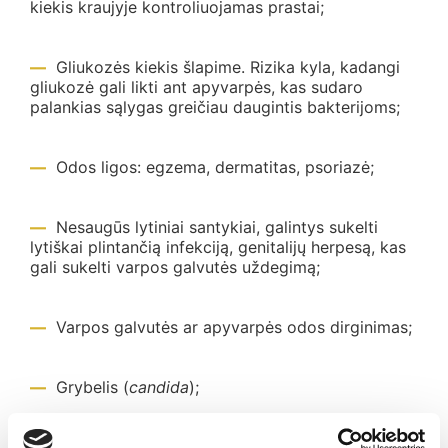
kiekis kraujyje kontroliuojamas prastai;
Gliukozės kiekis šlapime. Rizika kyla, kadangi
gliukozė gali likti ant apyvarpės, kas sudaro
palankias sąlygas greičiau daugintis bakterijoms;
Odos ligos: egzema, dermatitas, psoriazė;
Nesaugūs lytiniai santykiai, galintys sukelti
lytiškai plintančią infekciją, genitalijų herpesą, kas
gali sukelti varpos galvutės uždegimą;
Varpos galvutės ar apyvarpės odos dirginimas;
Grybelis (
candida
);
Dėl prastos higienos bakterijos, visuomet