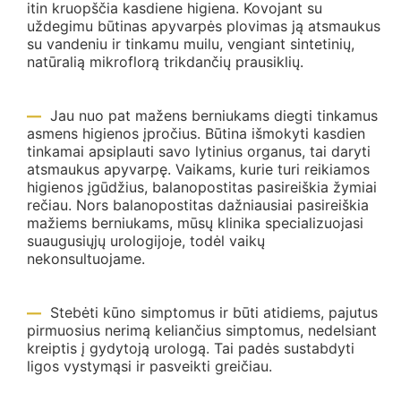
itin kruopščia kasdiene higiena. Kovojant su
uždegimu būtinas apyvarpės plovimas ją atsmaukus
su vandeniu ir tinkamu muilu, vengiant sintetinių,
natūralią mikroflorą trikdančių prausiklių.
Jau nuo pat mažens berniukams diegti tinkamus
asmens higienos įpročius. Būtina išmokyti kasdien
tinkamai apsiplauti savo lytinius organus, tai daryti
atsmaukus apyvarpę. Vaikams, kurie turi reikiamos
higienos įgūdžius, balanopostitas pasireiškia žymiai
rečiau. Nors balanopostitas dažniausiai pasireiškia
mažiems berniukams, mūsų klinika specializuojasi
suaugusiųjų urologijoje, todėl vaikų
nekonsultuojame.
Stebėti kūno simptomus ir būti atidiems, pajutus
pirmuosius nerimą keliančius simptomus, nedelsiant
kreiptis į gydytoją urologą. Tai padės sustabdyti
ligos vystymąsi ir pasveikti greičiau.