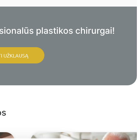
ionalūs plastikos chirurgai!
TI UŽKLAUSĄ
os