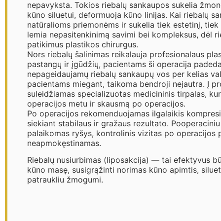
nepavyksta. Tokios riebalų sankaupos sukelia žmon
kūno siluetui, deformuoja kūno linijas. Kai riebalų
natūralioms priemonėms ir sukelia tiek estetinį, tiek
lemia nepasitenkinimą savimi bei kompleksus, dėl ri
patikimus plastikos chirurgus.
Nors riebalų šalinimas reikalauja profesionalaus plas
pastangų ir įgūdžių, pacientams ši operacija padeda 
nepageidaujamų riebalų sankaupų vos per kelias va
pacientams miegant, taikoma bendroji nejautra. Į p
suleidžiamas specializuotas medicininis tirpalas, ku
operacijos metu ir skausmą po operacijos.
Po operacijos rekomenduojamas ilgalaikis kompresin
siekiant stabilaus ir gražaus rezultato. Pooperaciniu
palaikomas ryšys, kontrolinis vizitas po operacijos
neapmokęstinamas.
Riebalų nusiurbimas (liposakcija) — tai efektyvus b
kūno masę, susigrąžinti norimas kūno apimtis, silueto 
patraukliu žmogumi.