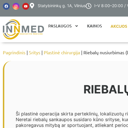
Statybininkų g. 1A, Vilnius
I–V 8:00–20:00 /
PASLAUGOS
KAINOS
AKCIJOS
Pagrindinis
|
Sritys
|
Plastinė chirurgija
| Riebalų nusiurbimas (l
RIEBAL
Ši plastinė operacija skirta perteklinių, lokalizuotų 
Neretai riebalų sankaupos susidaro kūno srityse, kur
pakoregavus mitybą ar sportuojant, atliekant period