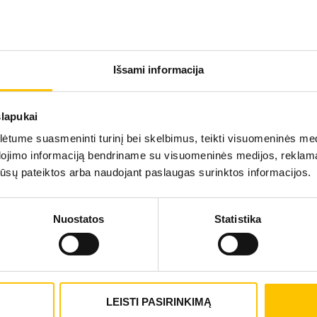
Išsami informacija
slapukai
tume suasmeninti turinį bei skelbimus, teikti visuomeninės medij
dojimo informaciją bendriname su visuomeninės medijos, reklamav
os jūsų pateiktos arba naudojant paslaugas surinktos informacijos.
DIUPITRENO KONTRAKTŪRA
(PRITRAUKTI PIRŠTAI)
Nuostatos
Statistika
SUŽINOTI DAUGIAU
LEISTI PASIRINKIMĄ