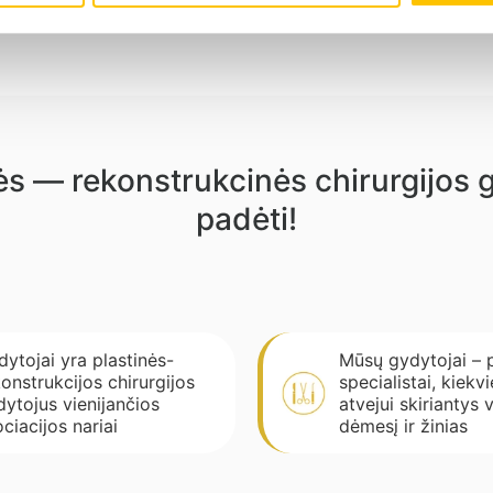
inės — rekonstrukcinės chirurgijos
padėti!
ytojai yra plastinės-
Mūsų gydytojai – 
onstrukcijos chirurgijos
specialistai, kiek
dytojus vienijančios
atvejui skiriantys 
ciacijos nariai
dėmesį ir žinias