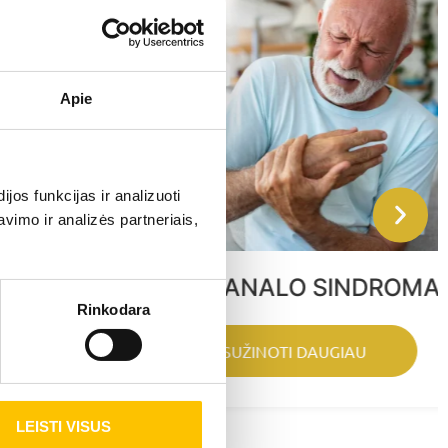
Apie
os funkcijas ir analizuoti
imo ir analizės partneriais,
RIEŠO KANALO SINDROMAS
Rinkodara
SUŽINOTI DAUGIAU
LEISTI VISUS