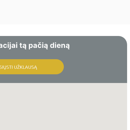
cijai tą pačią dieną
SIŲSTI UŽKLAUSĄ