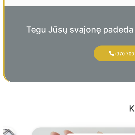
Tegu Jūsų svajonę padeda įg
+370 700
K