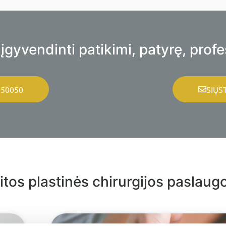
yvendinti patikimi, patyrę, profes
 50050
SIŲS
itos plastinės chirurgijos paslaug