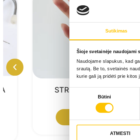
Sutikimas
Šioje svetainėje naudojami 
Naudojame slapukus, kad galė
srautą. Be to, svetainės nau
kurie gali ją pridėti prie kit
STRINGANČIO PIRŠTO
Sutikimo
GYDYMAS
Būtini
pasirinkimas
SUŽINOTI DAUGIAU
ATMESTI