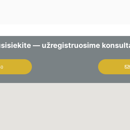
sisiekite — užregistruosime konsulta
50