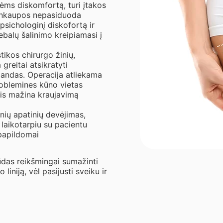
ėms diskomfortą, turi įtakos
 sankaupos nepasiduoda
 psichologinį diskofortą ir
ebalų šalinimo kreipiamasi į
tikos chirurgo žinių,
greitai atsikratyti
landas. Operacija atliekama
roblemines kūno vietas
ris mažina kraujavimą
ių apatinių devėjimas,
 laikotarpiu su pacientu
 papildomai
ūdas reikšmingai sumažinti
liniją, vėl pasijusti sveiku ir