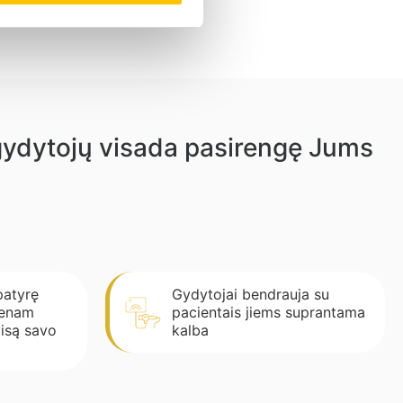
 gydytojų visada pasirengę Jums
patyrę
Gydytojai bendrauja su
vienam
pacientais jiems suprantama
visą savo
kalba