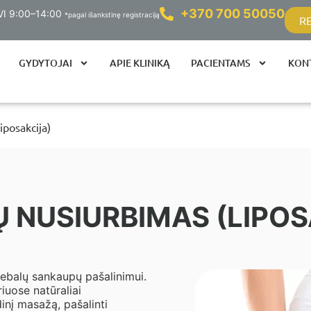
+370 700 50050
 VI 9:00–14:00
*pagal išankstinę registraciją
R
GYDYTOJAI
APIE KLINIKĄ
PACIENTAMS
KON
iposakcija)
Ų NUSIURBIMAS (LIPOS
riebalų sankaupų pašalinimui.
iuose natūraliai
inį masažą, pašalinti