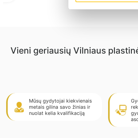
Vieni geriausių Vilniaus plast
Mūsų gydytojai kiekvienais
Gyd
metais gilina savo žinias ir
rek
nuolat kelia kvalifikaciją
gy
aso